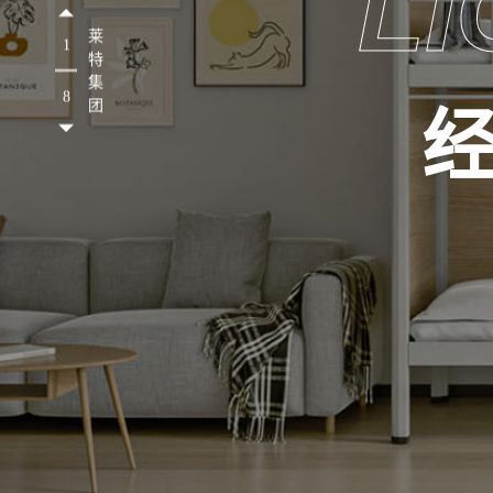
L
L
L
莱
1
特
集团资讯
集
8
团
经
行业资讯
社会责任


做百年企业、创世界品牌

坚持以工匠精神创业立业同时不断
政府公共事业
企事业单位
环保生产体系，使公司在钢制办公
集团文化
办公家具

OFFICE FURNITURE